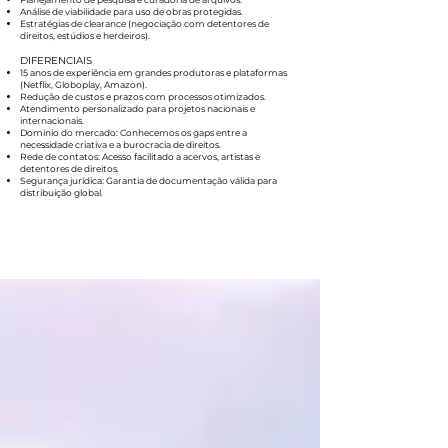
Análise de viabilidade para uso de obras protegidas.
Estratégias de clearance (negociação com detentores de
direitos, estúdios e herdeiros).
DIFERENCIAIS
15 anos de experiência em grandes produtoras e plataformas
(Netflix, Globoplay, Amazon).
Redução de custos e prazos com processos otimizados.
Atendimento personalizado para projetos nacionais e
internacionais.
​Domínio do mercado: Conhecemos os gaps entre a
necessidade criativa e a burocracia de direitos.
Rede de contatos: Acesso facilitado a acervos, artistas e
detentores de direitos.
Segurança jurídica: Garantia de documentação válida para
distribuição global.