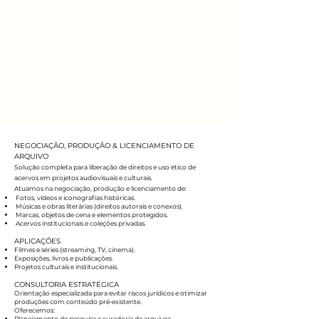
NEGOCIAÇÃO, PRODUÇÃO & LICENCIAMENTO DE
ARQUIVO
Solução completa para liberação de direitos e uso ético de
acervos em projetos audiovisuais e culturais.
Atuamos na negociação, produção e licenciamento de:
Fotos, vídeos e iconografias históricas.
Músicas e obras literárias (direitos autorais e conexos).
Marcas, objetos de cena e elementos protegidos.
Acervos institucionais e coleções privadas.
APLICAÇÕES
Filmes e séries (streaming, TV, cinema).
Exposições, livros e publicações.
Projetos culturais e institucionais.
CONSULTORIA ESTRATÉGICA
Orientação especializada para evitar riscos jurídicos e otimizar
produções com conteúdo pré-existente.
Oferecemos:
Planejamento de pesquisa e curadoria de arquivos.